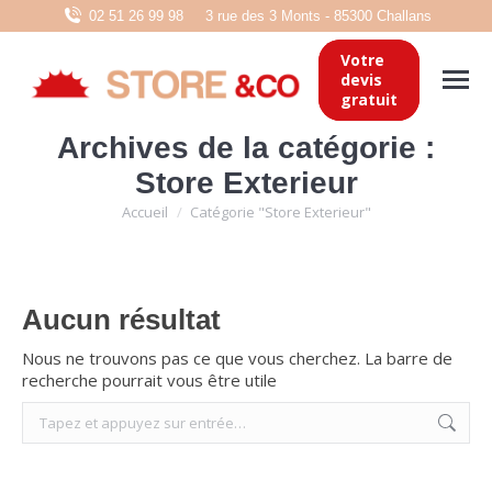
02 51 26 99 98
3 rue des 3 Monts - 85300 Challans
Votre
devis
gratuit
Archives de la catégorie :
Store Exterieur
Vous êtes ici :
Accueil
Catégorie "Store Exterieur"
Aucun résultat
Nous ne trouvons pas ce que vous cherchez. La barre de
recherche pourrait vous être utile
Recherche
: