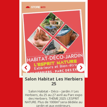
Saint
Salon Habitat Les Herbiers
Foi
25
Foire de
des 
ire, du 6
Salon Habitat – Déco – Jardin // Les
pro
rine.
Herbiers, du 25 au 27 avril au Parc expo
anim
et plus
des Herbiers. THÈME 2025: L’ESPRIT
image.
NATURE. Plus de 1000m² sera dédiée au
découve
jardin et aux extérieurs.