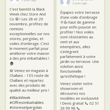
2 years ago
C'est bientôt la Black
Équipez votre terrasse
Week chez Store And
d'une voile d'ombrage
Co 🤩 ! Les 28 et 29
🌞👍 haut de gamme
novembre, profitez de
pour enfin pouvoir en
remises
profiter ! Nos voiles
exceptionnelles sur nos
sont résistantes au
stores, pergolas, et
vent et aux
voiles d'ombrage. C'est
intempéries, elles
le moment parfait pour
s'intègrent
améliorer votre maison
parfaitement à votre
à des prix imbattables !
jardin ou terrasse. Une
🏠
solution aussi
📅 Venez en magasin à
fonctionnelle
Challans - 135 route de
qu’esthétique !
Challans et repartez
Venez visiter notre
avec des produits de
showroom et
qualité au meilleur prix !
découvrez nos
#BlackWeek
modèles en exclusivité
#OffresImbattables
! Devis gratuit 📞 02 51
#storesetpergolas
26 99 98 📞