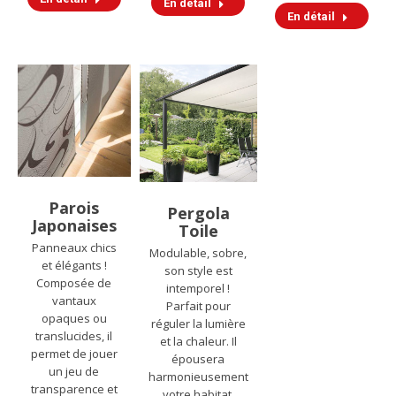
En détail
En détail
Parois
Pergola
Japonaises
Toile
Panneaux chics
Modulable, sobre,
et élégants !
son style est
Composée de
intemporel !
vantaux
Parfait pour
opaques ou
réguler la lumière
translucides, il
et la chaleur. Il
permet de jouer
épousera
un jeu de
harmonieusement
transparence et
votre habitat.