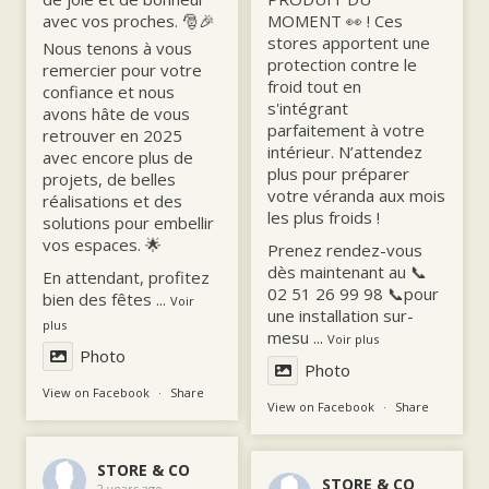
avec vos proches. 🎅🎉
MOMENT 👀 ! Ces
stores apportent une
Nous tenons à vous
protection contre le
remercier pour votre
froid tout en
confiance et nous
s'intégrant
avons hâte de vous
parfaitement à votre
retrouver en 2025
intérieur. N’attendez
avec encore plus de
plus pour préparer
projets, de belles
votre véranda aux mois
réalisations et des
les plus froids !
solutions pour embellir
vos espaces. 🌟
Prenez rendez-vous
dès maintenant au 📞
En attendant, profitez
02 51 26 99 98 📞pour
bien des fêtes
...
Voir
une installation sur-
plus
mesu
...
Voir plus
Photo
Photo
View on Facebook
·
Share
View on Facebook
·
Share
STORE & CO
STORE & CO
2 years ago