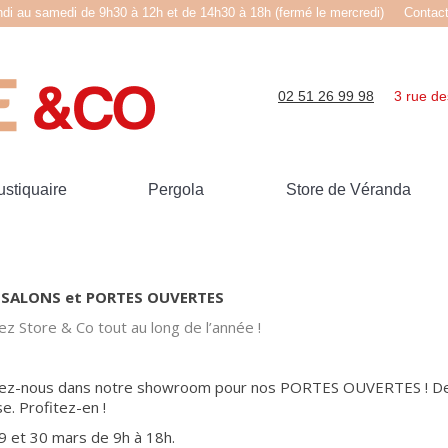
ndi au samedi de 9h30 à 12h et de 14h30 à 18h (fermé le mercredi)
Contac
02 51 26 99 98
3 rue de
stiquaire
Pergola
Store de Véranda
, SALONS et PORTES OUVERTES
z Store & Co tout au long de l’année !
ez-nous dans notre showroom pour nos PORTES OUVERTES ! Des 
e. Profitez-en !
9 et 30 mars de 9h à 18h.