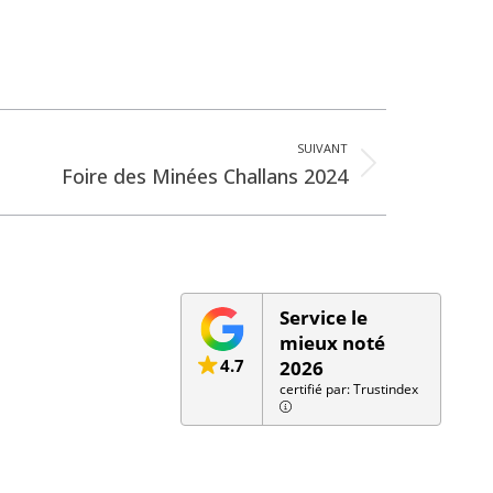
SUIVANT
le
Foire des Minées Challans 2024
ant
Service le
mieux noté
4.7
2026
certifié par: Trustindex