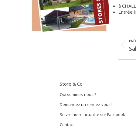
à CHALLA
Entrée l
Navigation
PRÉ
article
Art
Sa
pr
:
Store & Co
Qui sommes-nous ?
Demandez un rendez-vous !
Suivre notre actualité sur Facebook
Contact