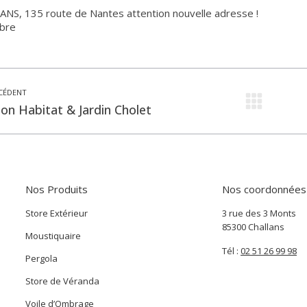
NS, 135 route de Nantes attention nouvelle adresse !
ibre
CÉDENT
icle
Artic
lon Habitat & Jardin Cholet
écédent
suiv
:
Nos Produits
Nos coordonnées
Store Extérieur
3 rue des 3 Monts
85300 Challans
Moustiquaire
Tél :
02 51 26 99 98
Pergola
Store de Véranda
Voile d’Ombrage