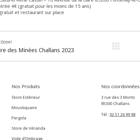
ntrée 4€ (gratuit pour les moins de 15 ans)
gratuit et restaurant sur place
CÉDENT
icle
Artic
ire des Minées Challans 2023
écédent
suiv
:
Nos Produits
Nos coordonnées
Store Extérieur
3 rue des 3 Monts
85300 Challans
Moustiquaire
Tél :
02 51 26 99 98
Pergola
Store de Véranda
Voile d’Ombrage