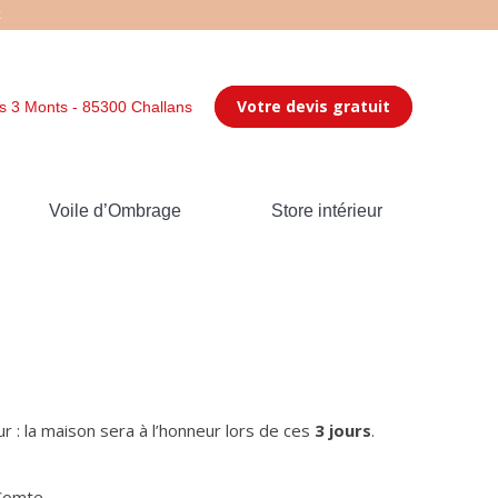
t
Votre devis gratuit
s 3 Monts - 85300 Challans
Voile d’Ombrage
Store intérieur
 : la maison sera à l’honneur lors de ces
3 jours
.
-Comte