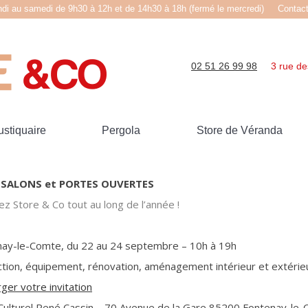
ndi au samedi de 9h30 à 12h et de 14h30 à 18h (fermé le mercredi)
Contac
02 51 26 99 98
3 rue de
stiquaire
Pergola
Store de Véranda
, SALONS et PORTES OUVERTES
z Store & Co tout au long de l’année !
nay-le-Comte, du 22 au 24 septembre – 10h à 19h
tion, équipement, rénovation, aménagement intérieur et extérieur
ger votre invitation
Culturel René Cassin – 70 Avenue de la Gare 85200 Fontenay-le