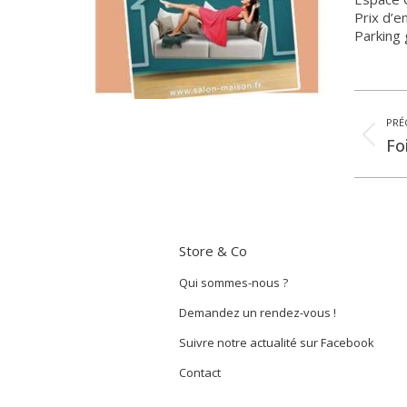
Prix d’e
Parking 
Navigation
PRÉ
article
Art
Fo
pr
:
Store & Co
Qui sommes-nous ?
Demandez un rendez-vous !
Suivre notre actualité sur Facebook
Contact